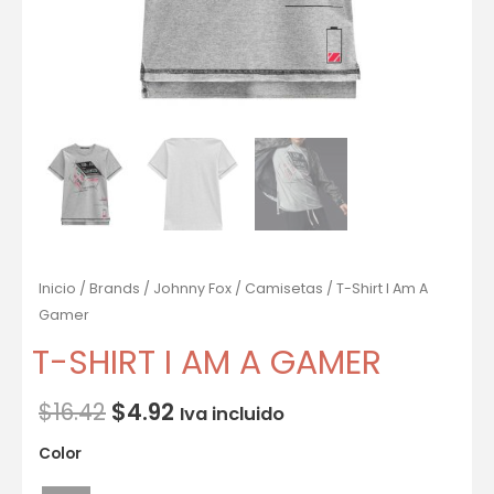
Inicio
/
Brands
/
Johnny Fox
/
Camisetas
/ T-Shirt I Am A
Gamer
T-SHIRT I AM A GAMER
$
16.42
$
4.92
Iva incluido
Color