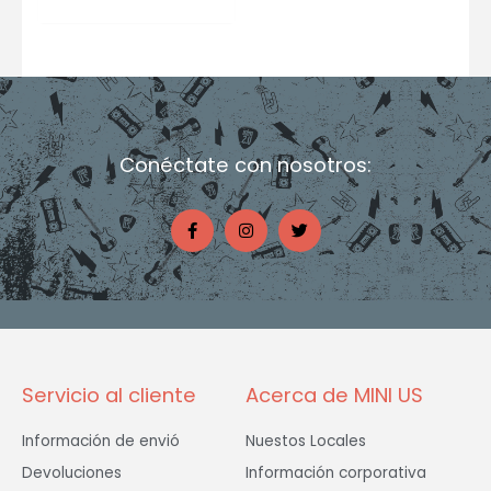
Conéctate con nosotros:
F
I
T
a
n
w
c
s
i
e
t
t
b
a
t
o
g
e
o
r
r
k
a
-
m
f
Servicio al cliente
Acerca de MINI US
Información de envió
Nuestos Locales
Devoluciones
Información corporativa