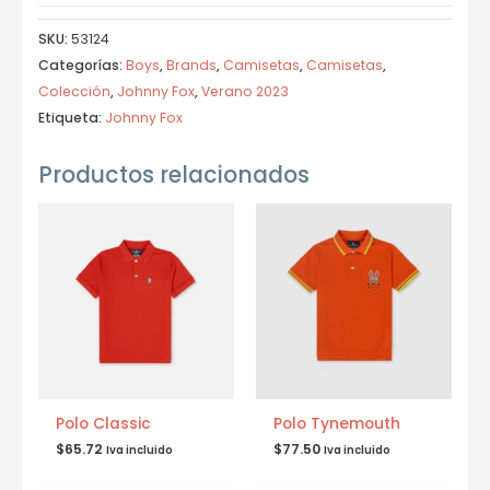
SKU:
53124
Categorías:
Boys
,
Brands
,
Camisetas
,
Camisetas
,
Colección
,
Johnny Fox
,
Verano 2023
Etiqueta:
Johnny Fox
Productos relacionados
Polo Classic
Polo Tynemouth
$
65.72
$
77.50
Iva incluido
Iva incluido