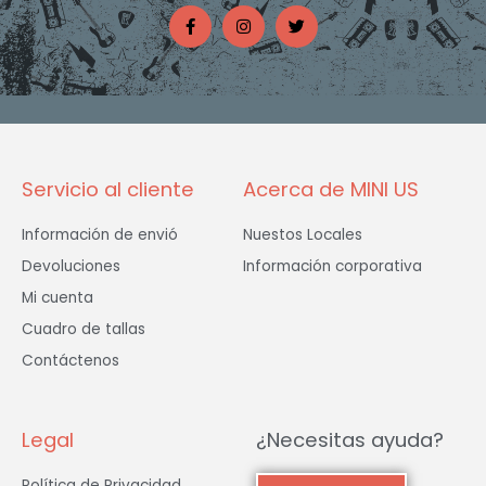
F
I
T
a
n
w
c
s
i
e
t
t
b
a
t
o
g
e
o
r
r
k
a
-
m
f
Servicio al cliente
Acerca de MINI US
Información de envió
Nuestos Locales
Devoluciones
Información corporativa
Mi cuenta
Cuadro de tallas
Contáctenos
Legal
¿Necesitas ayuda?
Política de Privacidad