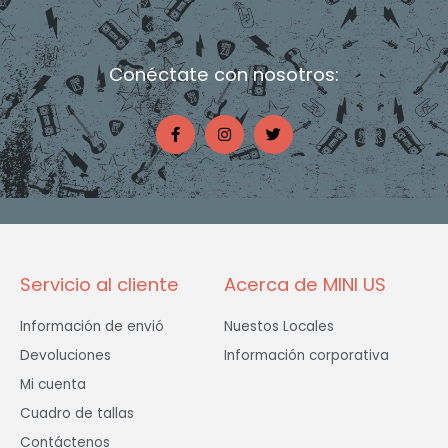
Conéctate con nosotros:
F
I
T
a
n
w
c
s
i
e
t
t
b
a
t
o
g
e
o
r
r
k
a
-
m
f
Servicio al cliente
Acerca de MINI US
Información de envió
Nuestos Locales
Devoluciones
Información corporativa
Mi cuenta
Cuadro de tallas
Contáctenos