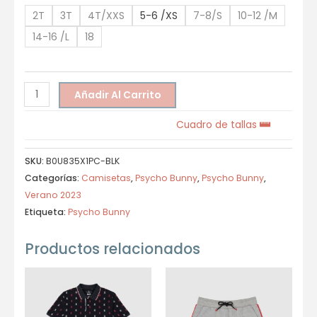
2T
3T
4T/XXS
5-6 /XS
7-8/S
10-12 /M
14-16 /L
18
Añadir Al Carrito
Cuadro de tallas
SKU:
B0U835X1PC-BLK
Categorías:
Camisetas
,
Psycho Bunny
,
Psycho Bunny
,
Verano 2023
Etiqueta:
Psycho Bunny
Productos relacionados