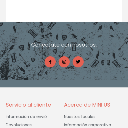
Conéctate con nosotros:
F
I
T
a
n
w
c
s
i
e
t
t
b
a
t
o
g
e
o
r
r
k
a
-
m
f
Servicio al cliente
Acerca de MINI US
Información de envió
Nuestos Locales
Devoluciones
Información corporativa