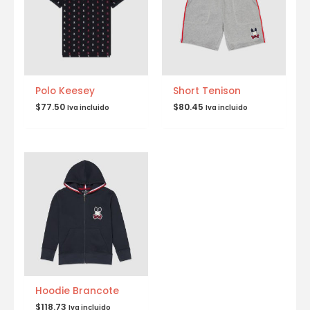
Polo Keesey
Short Tenison
$
77.50
$
80.45
Iva incluido
Iva incluido
Hoodie Brancote
$
118.73
Iva incluido