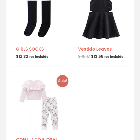
GIRLS SOCKS
Vestido Leaves
$
12.32
$
45.17
$
13.55
Iva incluido
Iva incluido
Sale!
CONJUNTO FLORAL