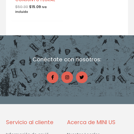
$
50.30
$
15.09
Iva
incluido
Conéctate con nosotros:
F
I
T
a
n
w
c
s
i
e
t
t
b
a
t
o
g
e
o
r
r
k
a
-
m
f
Servicio al cliente
Acerca de MINI US