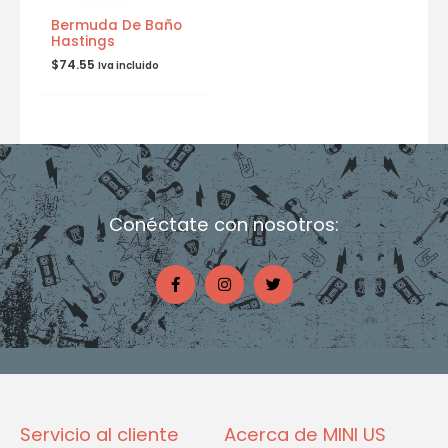
Bermuda De Baño
Hastings
$
74.55
Iva incluido
Conéctate con nosotros:
F
I
T
a
n
w
c
s
i
e
t
t
b
a
t
o
g
e
o
r
r
k
a
-
m
f
Servicio al cliente
Acerca de MINI US