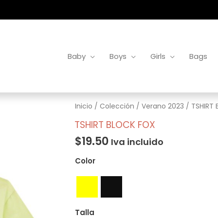
Baby
Boys
Girls
Bags
TSHIRT
Inicio
/
Colección
/
Verano 2023
/ TSHIRT 
BLOCK
TSHIRT BLOCK FOX
FOX
$
19.50
Iva incluido
cantidad
Color
Talla