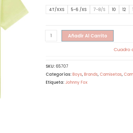
4T/XXS
5-6 /XS
7-8/S
10
12
Añadir Al Carrito
Cuadro d
SKU:
65707
Categorías:
Boys
,
Brands
,
Camisetas
,
Cam
Etiqueta:
Johnny Fox