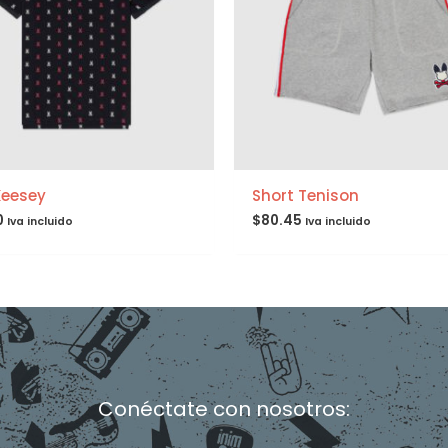
Keesey
Short Tenison
0
$
80.45
Iva incluido
Iva incluido
Conéctate con nosotros:
F
I
T