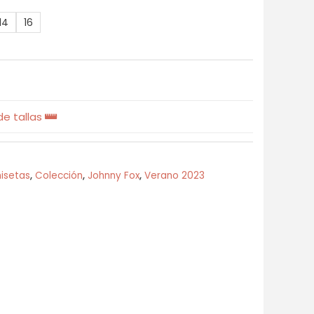
14
16
e tallas
isetas
,
Colección
,
Johnny Fox
,
Verano 2023