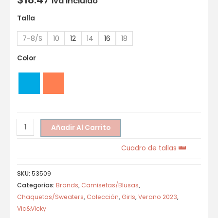
Iva incluido
Talla
7-8/S
10
12
14
16
18
Color
Añadir Al Carrito
Cuadro de tallas
SKU:
53509
Categorías:
Brands
,
Camisetas/Blusas
,
Chaquetas/Sweaters
,
Colección
,
Girls
,
Verano 2023
,
Vic&Vicky