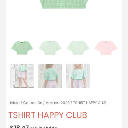
Inicio
/
Colección
/
Verano 2023
/ TSHIRT HAPPY CLUB
TSHIRT HAPPY CLUB
$
18.47