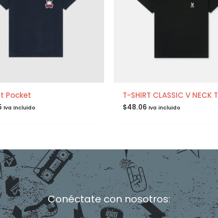
rt Pocket
T-SHIRT CLASSIC V NECK T
5
$
48.06
Iva incluido
Iva incluido
Conéctate con nosotros:
F
I
T