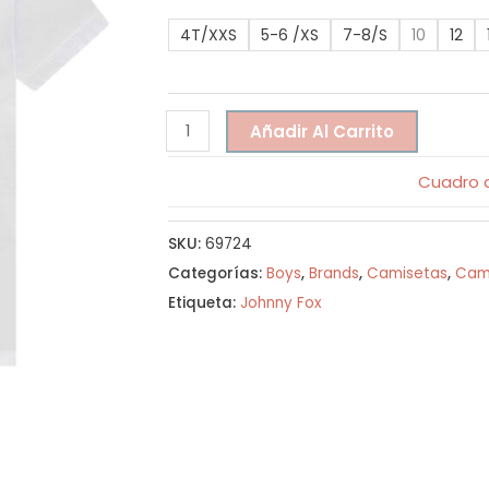
4T/XXS
5-6 /XS
7-8/S
10
12
Añadir Al Carrito
Cuadro d
SKU:
69724
Categorías:
Boys
,
Brands
,
Camisetas
,
Cam
Etiqueta:
Johnny Fox