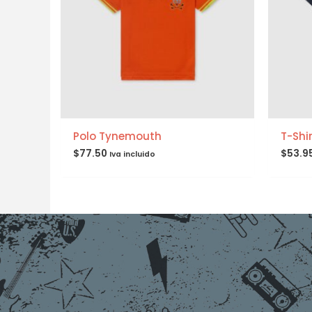
Polo Tynemouth
T-Shi
$
77.50
$
53.9
Iva incluido