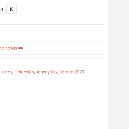
14
16
e tallas
isetas
,
Colección
,
Johnny Fox
,
Verano 2023