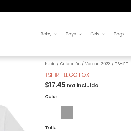
Baby
Boys
Girls
Bags
TSHIRT
Inicio
/
Colección
/
Verano 2023
/ TSHIRT 
LEGO
TSHIRT LEGO FOX
FOX
$
17.45
Iva incluido
cantidad
Color
Talla