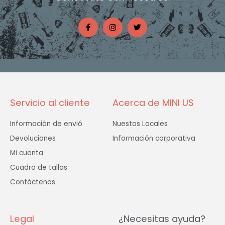
F
I
T
a
n
w
c
s
i
e
t
t
b
a
t
o
g
e
o
r
r
k
a
-
m
f
Servicio al cliente
Acerca de MINI US
Información de envió
Nuestos Locales
Devoluciones
Información corporativa
Mi cuenta
Cuadro de tallas
Contáctenos
Legal
¿Necesitas ayuda?