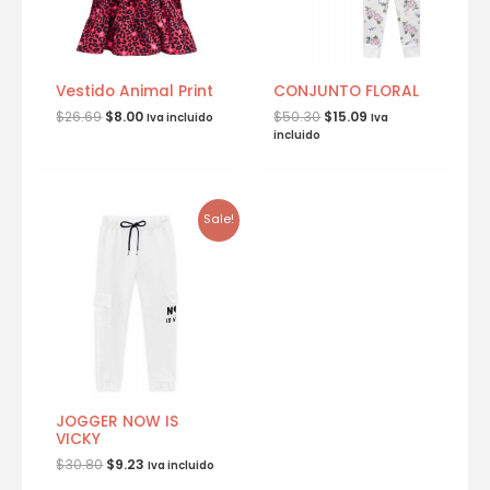
Vestido Animal Print
CONJUNTO FLORAL
$
26.69
$
8.00
$
50.30
$
15.09
Iva incluido
Iva
incluido
Sale!
JOGGER NOW IS
VICKY
$
30.80
$
9.23
Iva incluido