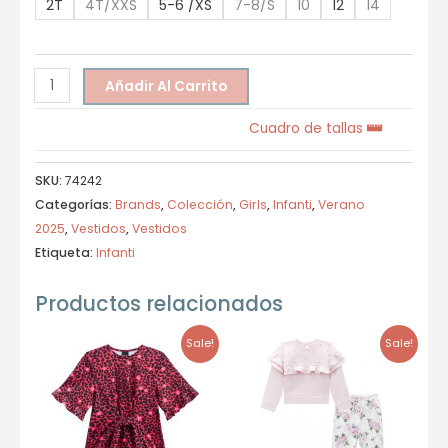
2T
4T/XXS
5-6 /XS
7-8/S
10
12
14
Añadir Al Carrito
Cuadro de tallas
SKU:
74242
Categorías:
Brands
,
Colección
,
Girls
,
Infanti
,
Verano
2025
,
Vestidos
,
Vestidos
Etiqueta:
Infanti
Productos relacionados
Sale!
Sale!