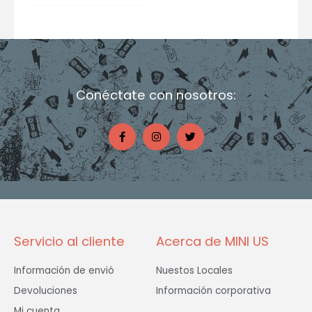
Conéctate con nosotros:
F
I
T
a
n
w
c
s
i
e
t
t
b
a
t
o
g
e
o
r
r
k
a
-
m
f
Servicio al cliente
Acerca de MINI US
Información de envió
Nuestos Locales
Devoluciones
Información corporativa
Mi cuenta