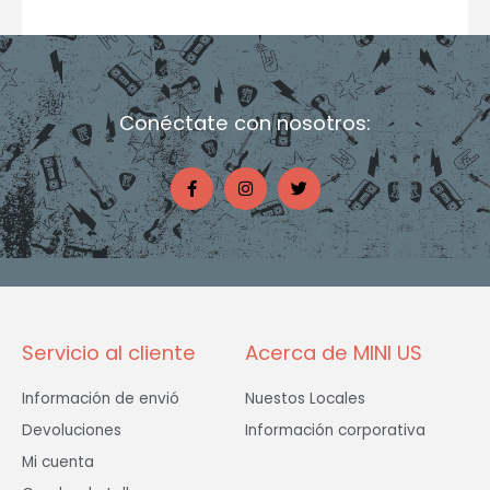
Conéctate con nosotros:
F
I
T
a
n
w
c
s
i
e
t
t
b
a
t
o
g
e
o
r
r
k
a
-
m
f
Servicio al cliente
Acerca de MINI US
Información de envió
Nuestos Locales
Devoluciones
Información corporativa
Mi cuenta