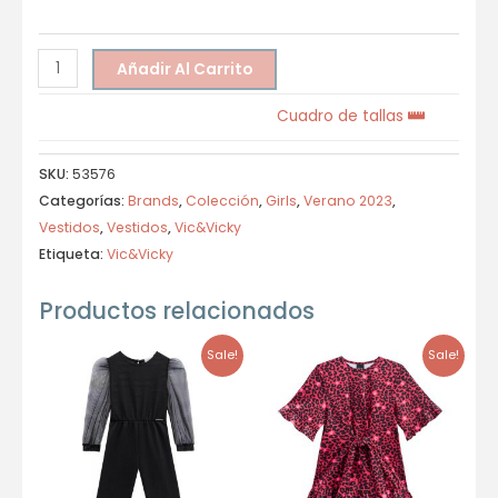
Añadir Al Carrito
Cuadro de tallas
SKU:
53576
Categorías:
Brands
,
Colección
,
Girls
,
Verano 2023
,
Vestidos
,
Vestidos
,
Vic&Vicky
Etiqueta:
Vic&Vicky
Productos relacionados
Sale!
Sale!