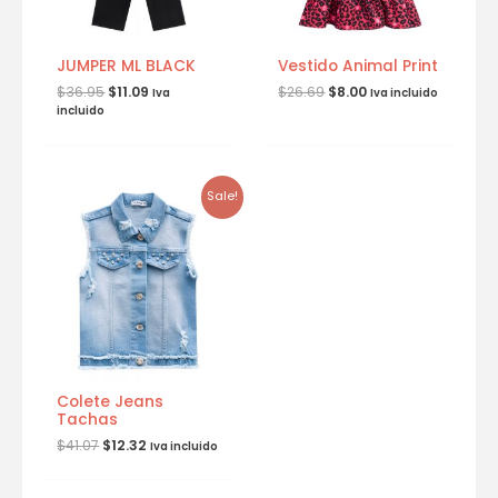
JUMPER ML BLACK
Vestido Animal Print
$
36.95
$
11.09
$
26.69
$
8.00
Iva
Iva incluido
incluido
Sale!
Colete Jeans
Tachas
$
41.07
$
12.32
Iva incluido