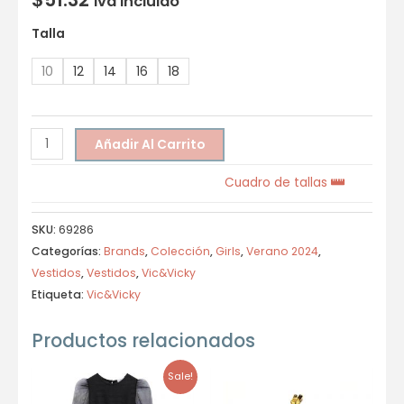
Iva incluido
Talla
10
12
14
16
18
Añadir Al Carrito
Cuadro de tallas
SKU:
69286
Categorías:
Brands
,
Colección
,
Girls
,
Verano 2024
,
Vestidos
,
Vestidos
,
Vic&Vicky
Etiqueta:
Vic&Vicky
Productos relacionados
Sale!