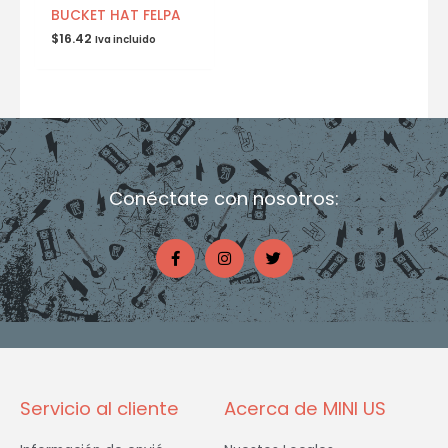
BUCKET HAT FELPA
$
16.42
Iva incluido
Conéctate con nosotros:
F
I
T
a
n
w
c
s
i
e
t
t
b
a
t
o
g
e
o
r
r
k
a
-
m
f
Servicio al cliente
Acerca de MINI US