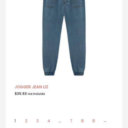
JOGGER JEAN LIZ
$
35.93
Iva incluido
1
2
3
4
…
7
8
9
→