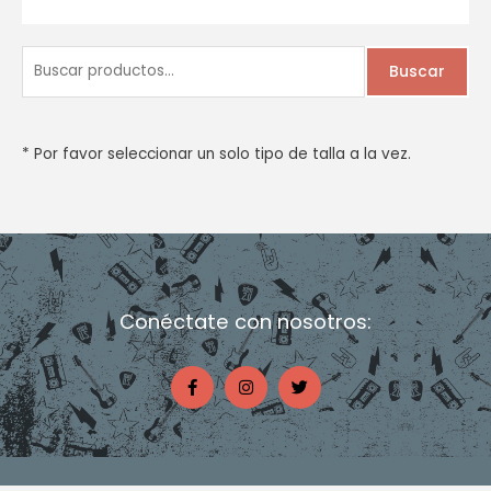
B
Buscar
u
s
c
* Por favor seleccionar un solo tipo de talla a la vez.
a
r
p
o
r
Conéctate con nosotros:
:
F
I
T
a
n
w
c
s
i
e
t
t
b
a
t
o
g
e
o
r
r
k
a