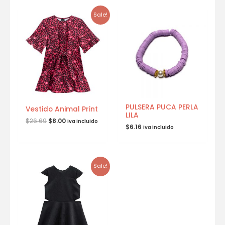
Sale!
PULSERA PUCA PERLA
Vestido Animal Print
LILA
$
26.69
$
8.00
Iva incluido
$
6.16
Iva incluido
Sale!