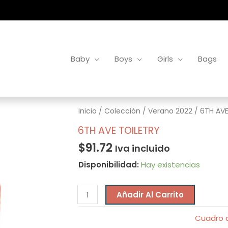
Baby
Boys
Girls
Bags
6TH
Inicio
/
Colección
/
Verano 2022
/ 6TH AVE
AVE
6TH AVE TOILETRY
TOILETRY
$
91.72
Iva incluido
cantidad
Disponibilidad:
Hay existencias
Añadir Al Carrito
Cuadro d