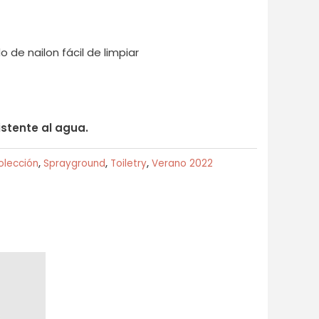
do de nailon fácil de limpiar
istente al agua.
olección
,
Sprayground
,
Toiletry
,
Verano 2022