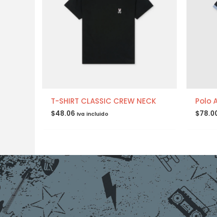
T-SHIRT CLASSIC CREW NECK
Polo 
$
48.06
$
78.0
Iva incluido