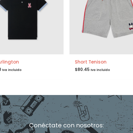
Arlington
Short Tenison
0
$
80.45
Iva incluido
Iva incluido
Conéctate con nosotros: