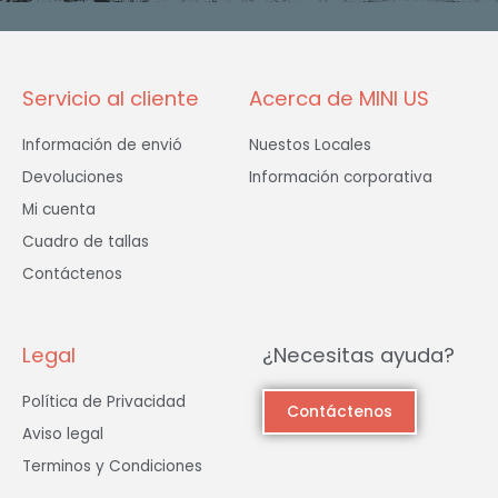
o
r
r
k
a
-
m
f
Servicio al cliente
Acerca de MINI US
Información de envió
Nuestos Locales
Devoluciones
Información corporativa
Mi cuenta
Cuadro de tallas
Contáctenos
Legal
¿Necesitas ayuda?
Política de Privacidad
Contáctenos
Aviso legal
Terminos y Condiciones