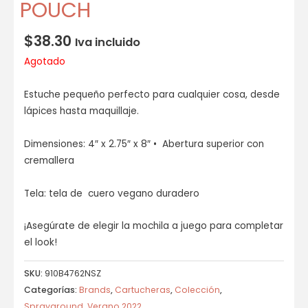
POUCH
$
38.30
Iva incluido
Agotado
Estuche pequeño perfecto para cualquier cosa, desde
lápices hasta maquillaje.
Dimensiones: 4″ x 2.75″ x 8″ • Abertura superior con
cremallera
Tela: tela de cuero vegano duradero
¡Asegúrate de elegir la mochila a juego para completar
el look!
SKU:
910B4762NSZ
Categorías:
Brands
,
Cartucheras
,
Colección
,
Sprayground
,
Verano 2022