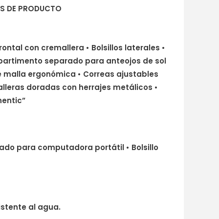
ES DE PRODUCTO
 frontal con cremallera • Bolsillos laterales •
mpartimento separado para anteojos de sol
e malla ergonómica • Correas ajustables
lleras doradas con herrajes metálicos •
hentic”
do para computadora portátil • Bolsillo
istente al agua.