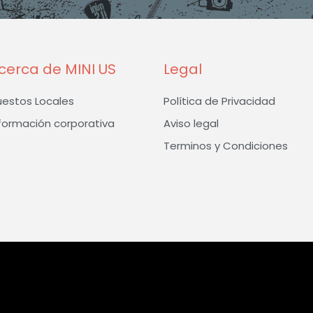
k
a
-
m
f
cerca de MINI US
Legal
uestos Locales
Política de Privacidad
formación corporativa
Aviso legal
Terminos y Condiciones