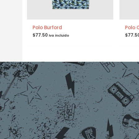
Polo Burford
Polo 
$
77.50
$
77.5
Iva incluido