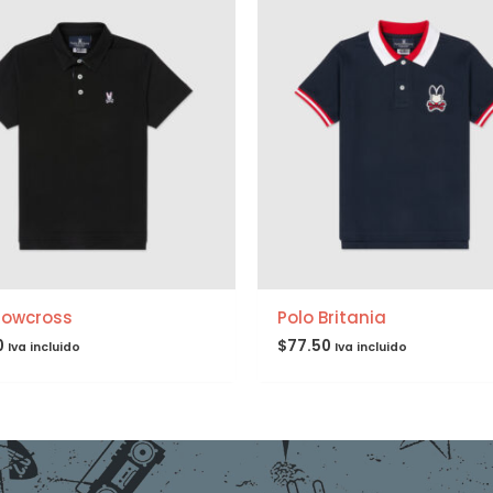
Rowcross
Polo Britania
0
$
77.50
Iva incluido
Iva incluido