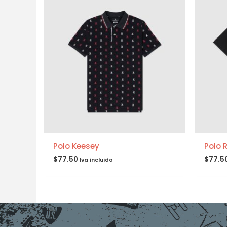
Polo Keesey
Polo 
$
77.50
$
77.5
Iva incluido