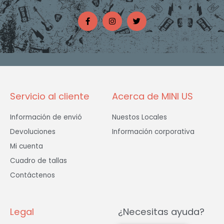
F
I
T
a
n
w
c
s
i
e
t
t
b
a
t
o
g
e
o
r
r
k
a
-
m
f
Servicio al cliente
Acerca de MINI US
Información de envió
Nuestos Locales
Devoluciones
Información corporativa
Mi cuenta
Cuadro de tallas
Contáctenos
Legal
¿Necesitas ayuda?