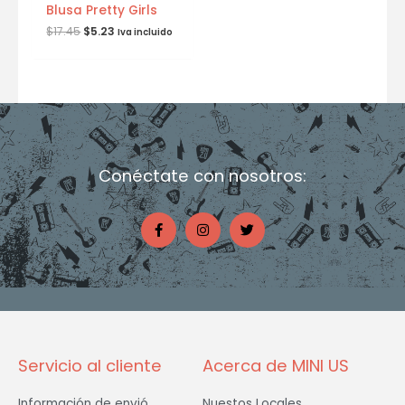
Blusa Pretty Girls
$
17.45
$
5.23
Iva incluido
Conéctate con nosotros:
F
I
T
a
n
w
c
s
i
e
t
t
b
a
t
o
g
e
o
r
r
k
a
-
m
f
Servicio al cliente
Acerca de MINI US
Información de envió
Nuestos Locales