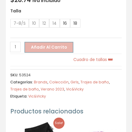
Iva incluido
Talla
7-8/S
10
12
14
16
18
Añadir Al Carrito
Cuadro de tallas
SKU:
53524
Categorías:
Brands
,
Colección
,
Girls
,
Trajes de baño
,
Trajes de baño
,
Verano 2023
,
Vic&Vicky
Etiqueta:
Vic&Vicky
Productos relacionados
Sale!