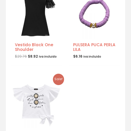
Vestido Black One
PULSERA PUCA PERLA
Shoulder
LILA
$
29.76
$
8.92
$
6.16
Iva incluido
Iva incluido
Sale!