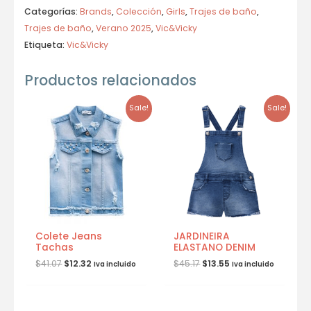
Categorías:
Brands
,
Colección
,
Girls
,
Trajes de baño
,
Trajes de baño
,
Verano 2025
,
Vic&Vicky
Etiqueta:
Vic&Vicky
Productos relacionados
Sale!
Sale!
Colete Jeans
JARDINEIRA
Tachas
ELASTANO DENIM
$
41.07
$
12.32
$
45.17
$
13.55
Iva incluido
Iva incluido