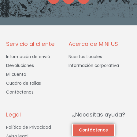
c
s
i
e
t
t
b
a
t
o
g
e
o
r
r
k
a
-
m
f
Servicio al cliente
Acerca de MINI US
Información de envió
Nuestos Locales
Devoluciones
Información corporativa
Mi cuenta
Cuadro de tallas
Contáctenos
Legal
¿Necesitas ayuda?
Política de Privacidad
Contáctenos
Aviso legal