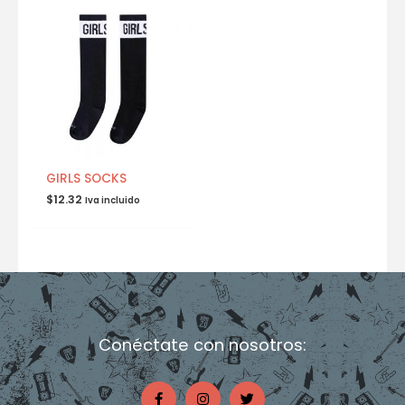
GIRLS SOCKS
$
12.32
Iva incluido
Conéctate con nosotros:
F
I
T
a
n
w