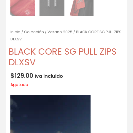
Inicio
/
Colección
/
Verano 2025
/ BLACK CORE SG PULL ZIPS
DLXSV
BLACK CORE SG PULL ZIPS
DLXSV
$
129.00
Iva incluido
Agotado