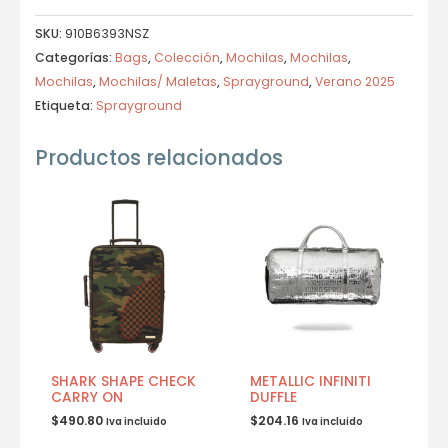
SKU:
910B6393NSZ
Categorías:
Bags
,
Colección
,
Mochilas
,
Mochilas
,
Mochilas
,
Mochilas/ Maletas
,
Sprayground
,
Verano 2025
Etiqueta:
Sprayground
Productos relacionados
SHARK SHAPE CHECK
METALLIC INFINITI
CARRY ON
DUFFLE
$
490.80
$
204.16
Iva incluido
Iva incluido