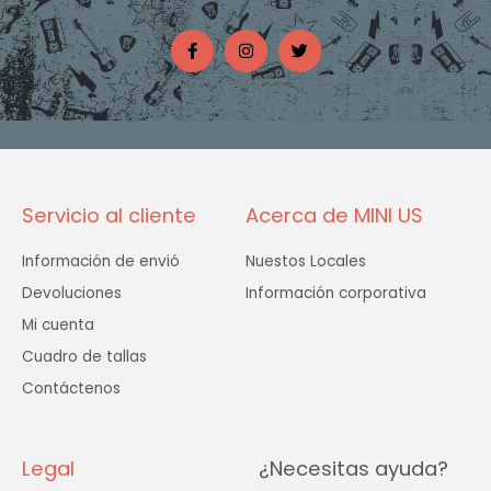
F
I
T
a
n
w
c
s
i
e
t
t
b
a
t
o
g
e
o
r
r
k
a
-
m
f
Servicio al cliente
Acerca de MINI US
Información de envió
Nuestos Locales
Devoluciones
Información corporativa
Mi cuenta
Cuadro de tallas
Contáctenos
Legal
¿Necesitas ayuda?