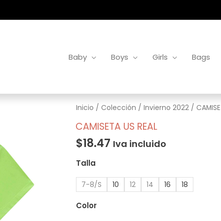
Baby
Boys
Girls
Bags
CAMISETA
Inicio
/
Colección
/
Invierno 2022
/ CAMISE
US
CAMISETA US REAL
REAL
$
18.47
Iva incluido
cantidad
Talla
7-8/S
10
12
14
16
18
Color