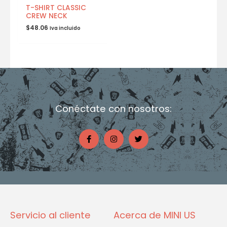
T-SHIRT CLASSIC
CREW NECK
$
48.06
Iva incluido
Conéctate con nosotros:
F
I
T
a
n
w
c
s
i
e
t
t
b
a
t
o
g
e
o
r
r
k
a
-
m
f
Servicio al cliente
Acerca de MINI US