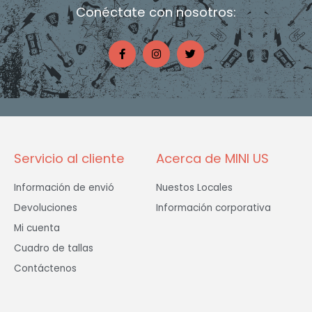
Conéctate con nosotros:
F
I
T
a
n
w
c
s
i
e
t
t
b
a
t
o
g
e
o
r
r
k
a
-
m
f
Servicio al cliente
Acerca de MINI US
Información de envió
Nuestos Locales
Devoluciones
Información corporativa
Mi cuenta
Cuadro de tallas
Contáctenos