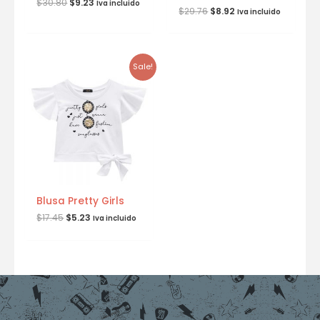
$
30.80
$
9.23
Iva incluido
$
29.76
$
8.92
Iva incluido
Sale!
Blusa Pretty Girls
$
17.45
$
5.23
Iva incluido