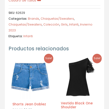
Cuadro de tallas
SKU:
62629
Categorías:
Brands
,
Chaquetas/Sweaters
,
Chaquetas/Sweaters
,
Colección
,
Girls
,
Infanti
,
Invierno
2023
Etiqueta:
Infanti
Productos relacionados
Sale!
Sale!
Vestido Black One
Shorts Jean Doblez
Shoulder