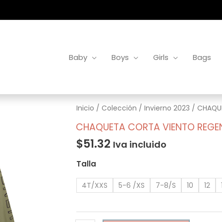
Baby
Boys
Girls
Bags
CHAQUETA
Inicio
/
Colección
/
Invierno 2023
/ CHAQU
CORTA
CHAQUETA CORTA VIENTO REGE
VIENTO
$
51.32
Iva incluido
REGENER
cantidad
Talla
4T/XXS
5-6 /XS
7-8/S
10
12