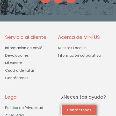
c
s
i
e
t
t
b
a
t
o
g
e
o
r
r
k
a
-
m
f
Servicio al cliente
Acerca de MINI US
Información de envió
Nuestos Locales
Devoluciones
Información corporativa
Mi cuenta
Cuadro de tallas
Contáctenos
Legal
¿Necesitas ayuda?
Política de Privacidad
Contáctenos
Aviso legal