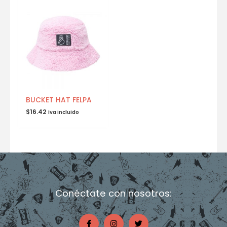
BUCKET HAT FELPA
$
16.42
Iva incluido
Conéctate con nosotros:
F
I
T
a
n
w