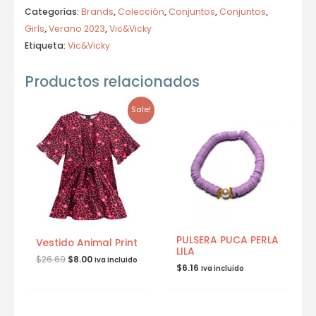
Categorías:
Brands
,
Colección
,
Conjuntos
,
Conjuntos
,
Girls
,
Verano 2023
,
Vic&Vicky
Etiqueta:
Vic&Vicky
Productos relacionados
Sale!
PULSERA PUCA PERLA
Vestido Animal Print
LILA
$
26.69
$
8.00
Iva incluido
$
6.16
Iva incluido