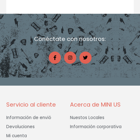
Conéctate con nosotros:
F
I
T
a
n
w
c
s
i
e
t
t
b
a
t
o
g
e
o
r
r
k
a
-
m
f
Servicio al cliente
Acerca de MINI US
Información de envió
Nuestos Locales
Devoluciones
Información corporativa
Mi cuenta