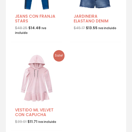
JEANS CON FRANJA
JARDINEIRA
STARS
ELASTANO DENIM
$
48.25
$
14.48
$
45.17
$
13.55
Iva
Iva incluido
incluido
Sale!
VESTIDO ML VELVET
CON CAPUCHA
$
39.01
$
11.71
Iva incluido