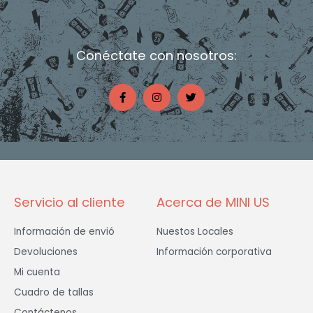
Conéctate con nosotros:
F
I
T
a
n
w
c
s
i
e
t
t
b
a
t
o
g
e
o
r
r
k
a
-
m
f
Servicio al cliente
Acerca de MINI US
Información de envió
Nuestos Locales
Devoluciones
Información corporativa
Mi cuenta
Cuadro de tallas
Contáctenos