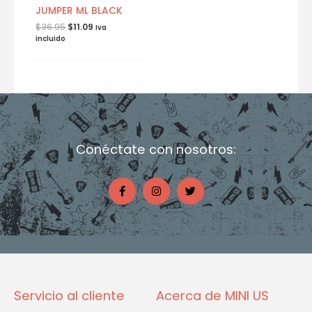
JUMPER ML BLACK
$
36.95
$
11.09
Iva
incluido
Conéctate con nosotros:
F
I
T
a
n
w
c
s
i
e
t
t
b
a
t
o
g
e
o
r
r
k
a
-
m
f
Servicio al cliente
Acerca de MINI US