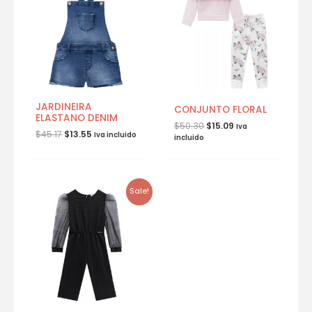
JARDINEIRA
CONJUNTO FLORAL
ELASTANO DENIM
$
50.30
$
15.09
Iva
$
45.17
$
13.55
Iva incluido
incluido
Sale!