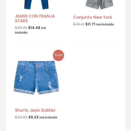
JEANS CON FRANJA
Conjunto New York
STARS
$
39.01
$
11.71
Iva incluido
$
48.25
$
14.48
Iva
incluido
Sale!
Shorts Jean Doblez
$
30.80
$
9.23
Iva incluido