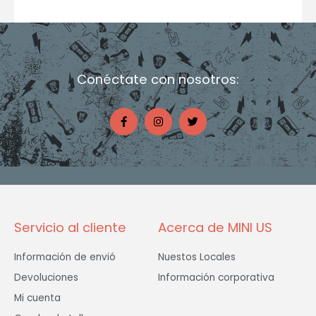
Conéctate con nosotros:
F
I
T
a
n
w
c
s
i
e
t
t
b
a
t
o
g
e
o
r
r
k
a
-
m
f
Servicio al cliente
Acerca de MINI US
Información de envió
Nuestos Locales
Devoluciones
Información corporativa
Mi cuenta