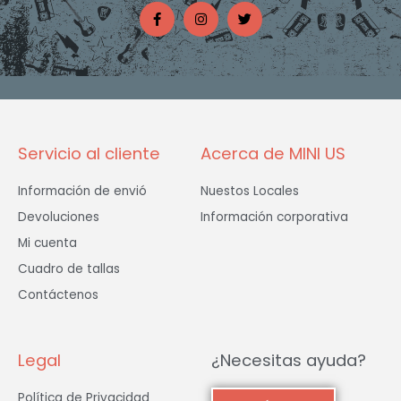
a
n
w
c
s
i
e
t
t
b
a
t
o
g
e
o
r
r
k
a
-
m
f
Servicio al cliente
Acerca de MINI US
Información de envió
Nuestos Locales
Devoluciones
Información corporativa
Mi cuenta
Cuadro de tallas
Contáctenos
Legal
¿Necesitas ayuda?
Política de Privacidad