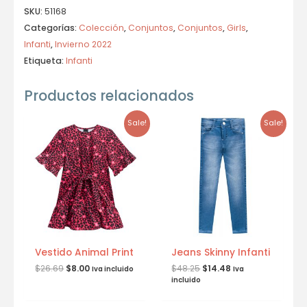
SKU:
51168
Categorías:
Colección
,
Conjuntos
,
Conjuntos
,
Girls
,
Infanti
,
Invierno 2022
Etiqueta:
Infanti
Productos relacionados
Sale!
Sale!
Vestido Animal Print
Jeans Skinny Infanti
$
26.69
$
8.00
$
48.25
$
14.48
Iva incluido
Iva
incluido