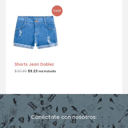
Sale!
Shorts Jean Doblez
$
30.80
$
9.23
Iva incluido
Conéctate con nosotros:
F
I
T