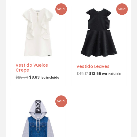
Sale!
Sale!
Vestido Vuelos
Vestido Leaves
Crepe
$
45.17
$
13.55
Iva incluido
$
28.74
$
8.63
Iva incluido
Sale!