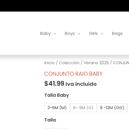
Baby
Boys
Girls
Bags
CONJUNTO
Inicio
/
Colección
/
Verano 2025
/ CONJUN
RAIO
CONJUNTO RAIO BABY
BABY
$
41.99
Iva incluido
cantidad
Talla Baby
3-6M (M)
6- 9M (G)
9 -12M (GG)
Talla