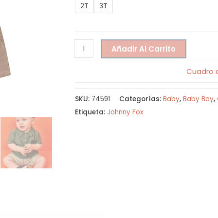
2T
3T
Añadir Al Carrito
Cuadro d
SKU:
74591
Categorías:
Baby
,
Baby Boy
,
Etiqueta:
Johnny Fox