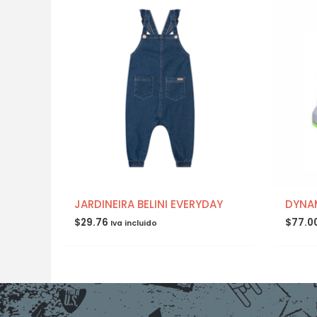
JARDINEIRA BELINI EVERYDAY
DYNA
$
29.76
$
77.0
Iva incluido