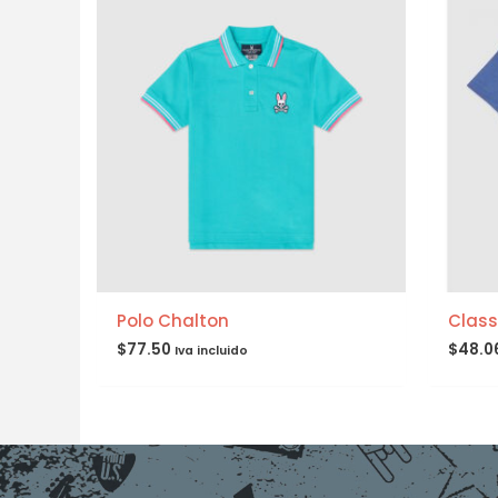
Polo Chalton
Class
$
77.50
$
48.0
Iva incluido