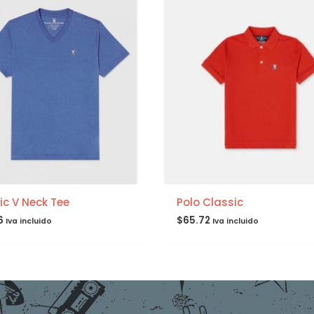
ic V Neck Tee
Polo Classic
6
$
65.72
Iva incluido
Iva incluido