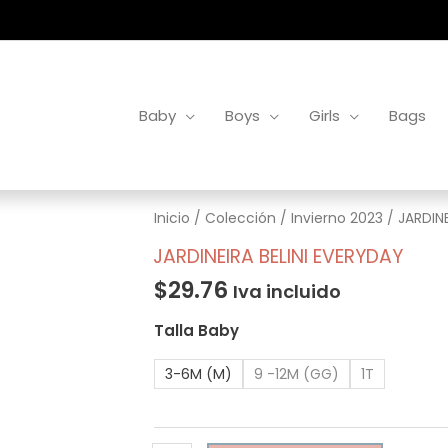
Baby
Boys
Girls
Bags
JARDINEIRA
Inicio
/
Colección
/
Invierno 2023
/ JARDINE
BELINI
JARDINEIRA BELINI EVERYDAY
EVERYDAY
$
29.76
Iva incluido
cantidad
Talla Baby
3-6M (M)
9 -12M (GG)
1T