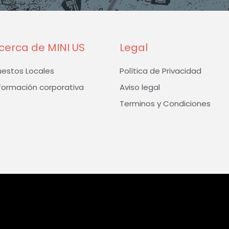
-
m
f
cerca de MINI US
Legal
uestos Locales
Política de Privacidad
formación corporativa
Aviso legal
Terminos y Condiciones