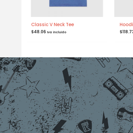
Classic V Neck Tee
Hoodi
$
48.06
$
118.7
Iva incluido