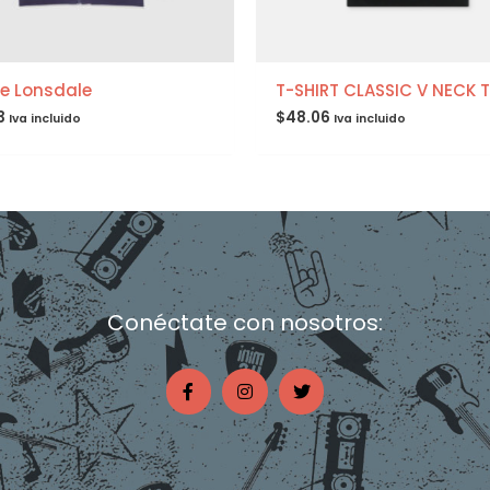
e Lonsdale
T-SHIRT CLASSIC V NECK T
3
$
48.06
Iva incluido
Iva incluido
Conéctate con nosotros:
F
I
T
a
n
w
c
s
i
e
t
t
b
a
t
o
g
e
o
r
r
k
a