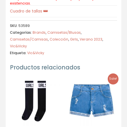
existencias.
Cuadro de tallas
SKU:
53589
Categorías:
Brands
,
Camisetas/Blusas
,
Camisetas/Camisas
,
Colección
,
Girls
,
Verano 2023
,
Vic&Vicky
Etiqueta:
Vic&Vicky
Productos relacionados
Sale!