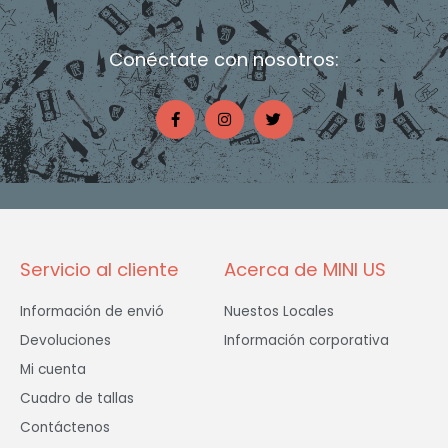
Conéctate con nosotros:
F
I
T
a
n
w
c
s
i
e
t
t
b
a
t
o
g
e
o
r
r
k
a
-
m
f
Servicio al cliente
Acerca de MINI US
Información de envió
Nuestos Locales
Devoluciones
Información corporativa
Mi cuenta
Cuadro de tallas
Contáctenos