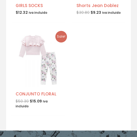
GIRLS SOCKS
Shorts Jean Doblez
$
12.32
$
30.80
$
9.23
Iva incluido
Iva incluido
Sale!
CONJUNTO FLORAL
$
50.30
$
15.09
Iva
incluido