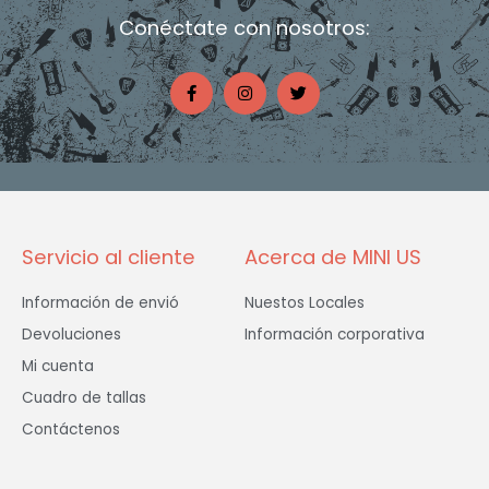
Conéctate con nosotros:
F
I
T
a
n
w
c
s
i
e
t
t
b
a
t
o
g
e
o
r
r
k
a
-
m
f
Servicio al cliente
Acerca de MINI US
Información de envió
Nuestos Locales
Devoluciones
Información corporativa
Mi cuenta
Cuadro de tallas
Contáctenos