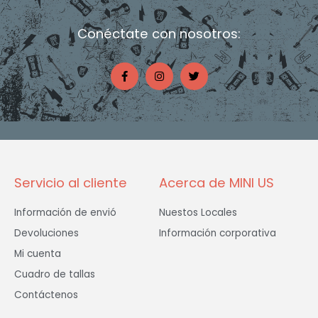
Conéctate con nosotros:
F
I
T
a
n
w
c
s
i
e
t
t
b
a
t
o
g
e
o
r
r
k
a
-
m
f
Servicio al cliente
Acerca de MINI US
Información de envió
Nuestos Locales
Devoluciones
Información corporativa
Mi cuenta
Cuadro de tallas
Contáctenos