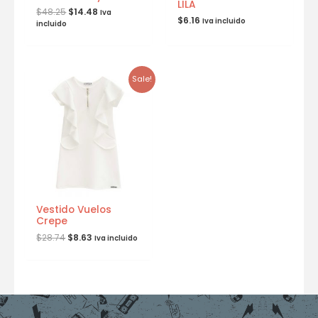
LILA
$
48.25
$
14.48
Iva
$
6.16
Iva incluido
incluido
Sale!
Vestido Vuelos
Crepe
$
28.74
$
8.63
Iva incluido