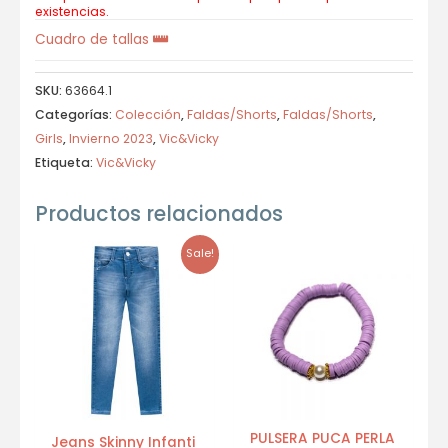
existencias.
Cuadro de tallas
SKU:
63664.1
Categorías:
Colección
,
Faldas/Shorts
,
Faldas/Shorts
,
Girls
,
Invierno 2023
,
Vic&Vicky
Etiqueta:
Vic&Vicky
Productos relacionados
Sale!
PULSERA PUCA PERLA
Jeans Skinny Infanti