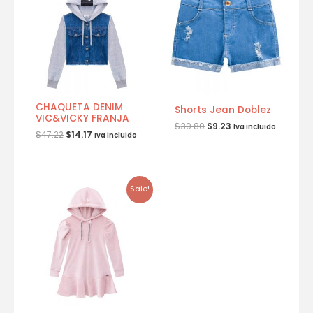
CHAQUETA DENIM
Shorts Jean Doblez
VIC&VICKY FRANJA
$
30.80
$
9.23
Iva incluido
$
47.22
$
14.17
Iva incluido
Sale!