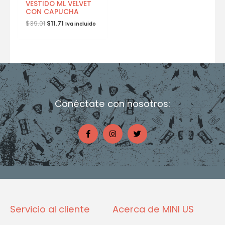
VESTIDO ML VELVET
CON CAPUCHA
$
39.01
$
11.71
Iva incluido
Conéctate con nosotros:
F
I
T
a
n
w
c
s
i
e
t
t
b
a
t
o
g
e
o
r
r
k
a
-
m
f
Servicio al cliente
Acerca de MINI US