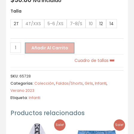
Iva incluido
Talla
2T
4T/XXS
5-6 /XS
7-8/S
10
12
14
Añadir Al Carrito
Cuadro de tallas
SKU:
65728
Categorías:
Colección
,
Faldas/Shorts
,
Girls
,
Infanti
,
Verano 2023
Etiqueta:
Infanti
Productos relacionados
Sale!
Sale!