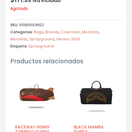
Iva incluido
Agotado
SKU:
910B5693NSZ
Categorías:
Bags
,
Brands
,
Colección
,
Mochilas
,
Mochilas
,
Sprayground
,
Verano 2024
Etiqueta:
Sprayground
Productos relacionados
RACEWAY HENNY
BLACK MAMBA
TORPEDO DUFFLE
DUFFLE