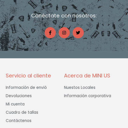
Conéctate con nosotros:
F
I
T
a
n
w
c
s
i
e
t
t
b
a
t
o
g
e
o
r
r
k
a
-
m
f
Servicio al cliente
Acerca de MINI US
Información de envió
Nuestos Locales
Devoluciones
Información corporativa
Mi cuenta
Cuadro de tallas
Contáctenos