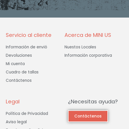
b
a
t
o
g
e
o
r
r
k
a
-
m
f
Servicio al cliente
Acerca de MINI US
Información de envió
Nuestos Locales
Devoluciones
Información corporativa
Mi cuenta
Cuadro de tallas
Contáctenos
Legal
¿Necesitas ayuda?
Política de Privacidad
Contáctenos
Aviso legal