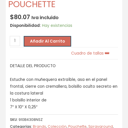
POUCHETTE
$
80.07
Iva incluido
Disponibilidad:
Hay existencias
Añadir Al Carrito
Cuadro de tallas
DETALLE DEL PRODUCTO
Estuche con muñequera extraíble, asa en el panel
frontal, cierre con cremallera, bolsillo oculto secreto en
la costura lateral
1 bolsillo interior de
7″ X 10″ X 0,25″
SKU:
910B4308NSZ
Categorías:
Brands
,
Colección
,
Pouchette
,
Sprayground
,