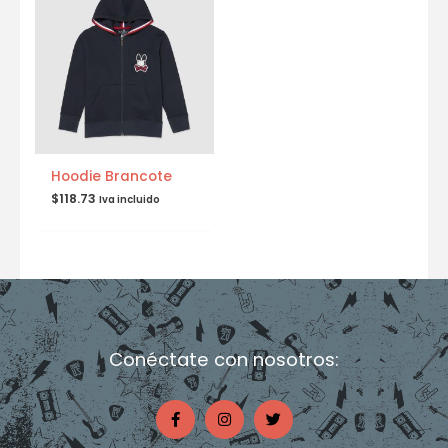
Hoodie Brancote
$
118.73
Iva incluido
Conéctate con nosotros:
F
I
T
a
n
w
c
s
i
e
t
t