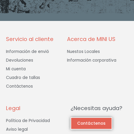
e
t
t
b
a
t
o
g
e
o
r
r
k
a
-
m
f
Servicio al cliente
Acerca de MINI US
Información de envió
Nuestos Locales
Devoluciones
Información corporativa
Mi cuenta
Cuadro de tallas
Contáctenos
Legal
¿Necesitas ayuda?
Política de Privacidad
Contáctenos
Aviso legal