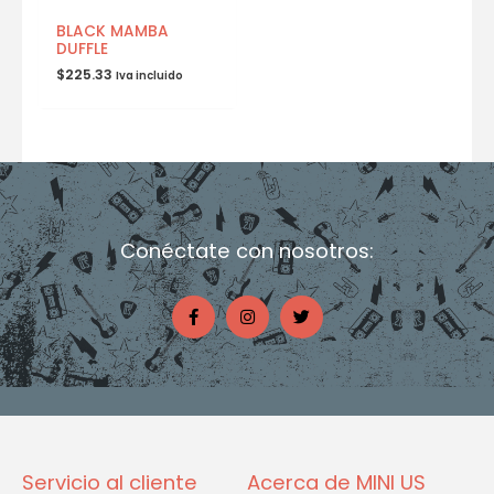
BLACK MAMBA
DUFFLE
$
225.33
Iva incluido
Conéctate con nosotros:
F
I
T
a
n
w
c
s
i
e
t
t
b
a
t
o
g
e
o
r
r
k
a
-
m
f
Servicio al cliente
Acerca de MINI US