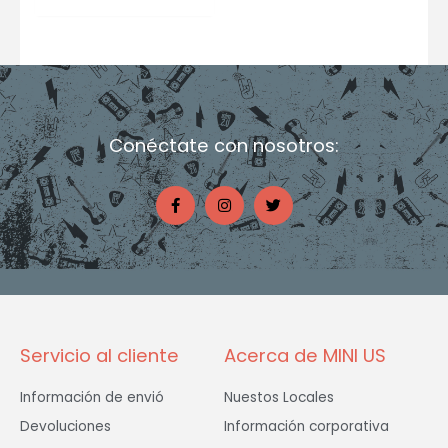
Conéctate con nosotros:
F
I
T
a
n
w
c
s
i
e
t
t
b
a
t
o
g
e
o
r
r
k
a
-
m
f
Servicio al cliente
Acerca de MINI US
Información de envió
Nuestos Locales
Devoluciones
Información corporativa