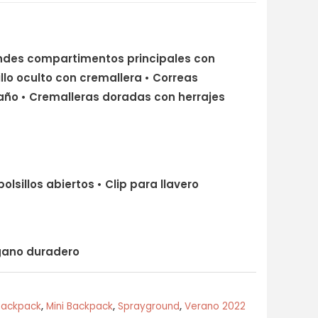
grandes compartimentos principales con
sillo oculto con cremallera • Correas
año • Cremalleras doradas con herrajes
bolsillos abiertos • Clip para llavero
egano duradero
Backpack
,
Mini Backpack
,
Sprayground
,
Verano 2022