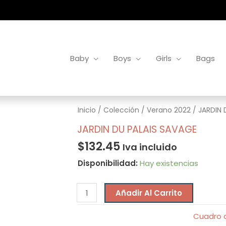
Baby
Boys
Girls
Bags
JARDIN
Inicio
/
Colección
/
Verano 2022
/ JARDIN 
DU
JARDIN DU PALAIS SAVAGE
PALAIS
$
132.45
Iva incluido
SAVAGE
Disponibilidad:
Hay existencias
cantidad
Añadir Al Carrito
Cuadro d