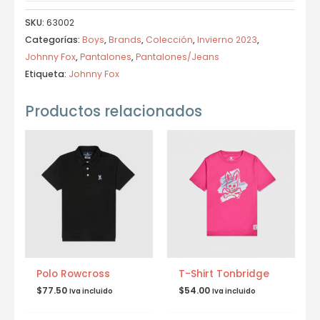
SKU:
63002
Categorías:
Boys
,
Brands
,
Colección
,
Invierno 2023
,
Johnny Fox
,
Pantalones
,
Pantalones/Jeans
Etiqueta:
Johnny Fox
Productos relacionados
Polo Rowcross
T-Shirt Tonbridge
$
77.50
$
54.00
Iva incluido
Iva incluido