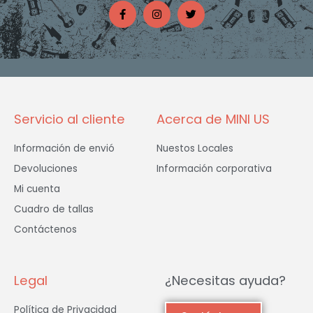
a
n
w
c
s
i
e
t
t
b
a
t
o
g
e
o
r
r
k
a
-
m
f
Servicio al cliente
Acerca de MINI US
Información de envió
Nuestos Locales
Devoluciones
Información corporativa
Mi cuenta
Cuadro de tallas
Contáctenos
Legal
¿Necesitas ayuda?
Política de Privacidad