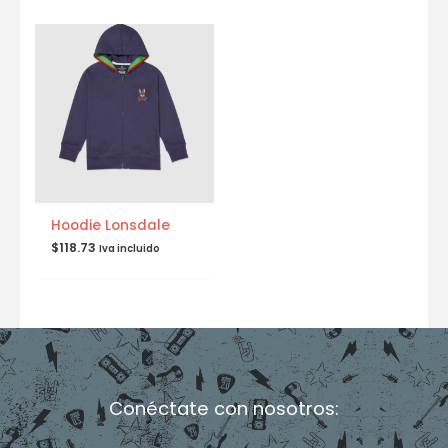
Hoodie Lonsdale
$
118.73
Iva incluido
Conéctate con nosotros:
F
I
T